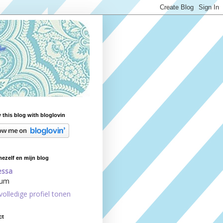
 this blog with bloglovin
ezelf en mijn blog
essa
ium
volledige profiel tonen
ct