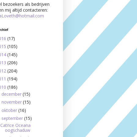
 bezoekers als bedrijven
 mij altijd contacteren:
aLoveth@hotmail.com
chief
016
(17)
015
(105)
014
(145)
013
(206)
012
(204)
011
(194)
010
(186)
december
(15)
►
november
(15)
►
oktober
(16)
►
september
(15)
▼
Catrice Oceana
oogschaduw