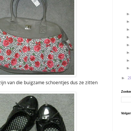
2
►
 zijn van die buigzame schoentjes dus ze zitten
Zoeken
Volger