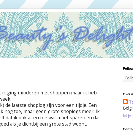
Follow
at ik ging minderen met shoppen maar ik heb
Over m
 week.
T
jk) de laatste shoplog zijn voor een tijdje. Een
Belg
a ik nog toe, maar geen grote shoplogs meer. Ik
Mijn 
lf dat ik ook af en toe wat moet sparen en dat
 goed als je dichtbij een grote stad woont.
Conta