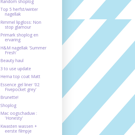
Random shoplog
Top 5 herfst/winter
nagellak
Rimmel lipgloss: Non
stop glamour
Primark shoplog en
ervaring
H&M nagellak 'Summer
Fresh'
Beauty haul
3 to use update
Hema top coat Matt
Essence gel liner '02
Fivepocket grey'
Brunette!
Shoplog
Mac oogschaduw :
'Honesty'
Kwasten wassen +
eerste filmpje