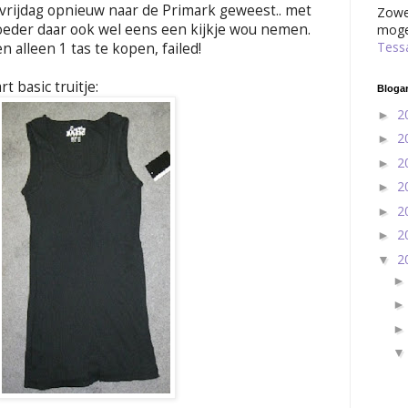
 vrijdag opnieuw naar de Primark geweest.. met
Zowel
oeder daar ook wel eens een kijkje wou nemen.
mogen
Tess
alleen 1 tas te kopen, failed!
 basic truitje:
Blogar
2
►
2
►
2
►
2
►
2
►
2
►
2
▼