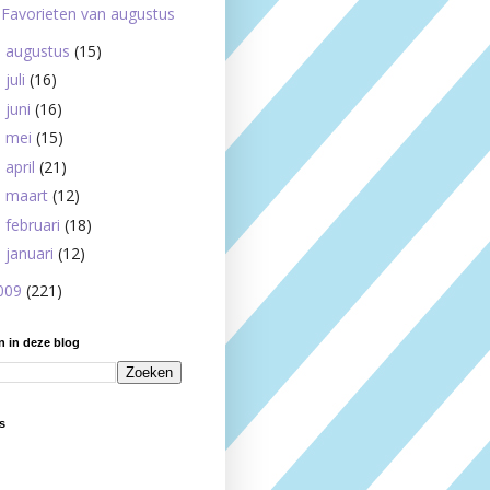
Favorieten van augustus
augustus
(15)
►
juli
(16)
►
juni
(16)
►
mei
(15)
►
april
(21)
►
maart
(12)
►
februari
(18)
►
januari
(12)
►
009
(221)
 in deze blog
s